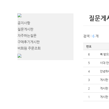
질문게
공지사항
질문게시판
자주하는질문
검색 :
6
개
구매후기게시판
번호
비회원 주문조회
6
복 받으
5
시대 안
4
안녕하
3
게시판
2
게시판
1
게시판