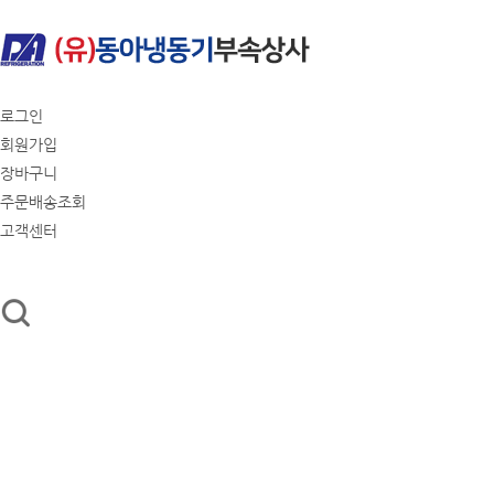
로그인
회원가입
장바구니
주문배송조회
고객센터
회사소개
콘덴싱 유니트
유니트쿨러
컴프
기술