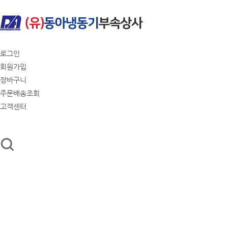
로그인
회원가입
장바구니
주문배송조회
고객센터
회사소개
콘덴싱 유니트
유니트쿨러
컴프
냉동공구
에어컨부자재
기술과 
(유)동아냉동기