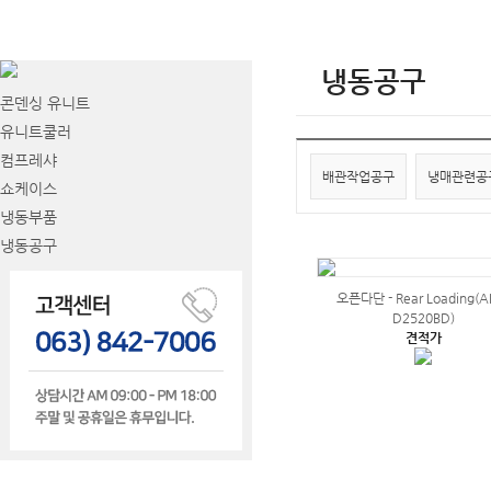
냉동공구
콘덴싱 유니트
유니트쿨러
컴프레샤
배관작업공구
냉매관련공
쇼케이스
냉동부품
냉동공구
오픈다단 - Rear Loading(A
D2520BD)
견적가