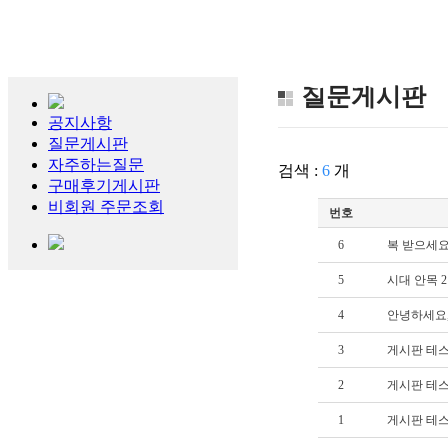
기술과 품질로 고
(유)동아냉동
질문게시판
공지사항
질문게시판
자주하는질문
검색 :
6
개
구매후기게시판
비회원 주문조회
번호
6
복 받으세요
5
시대 안목 2
4
안녕하세요
3
게시판 테스
2
게시판 테스
1
게시판 테스