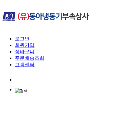
로그인
회원가입
장바구니
주문배송조회
고객센터
회사소개
콘덴싱 유니트
유니트쿨러
냉동부품
냉동공구
에어컨부자재