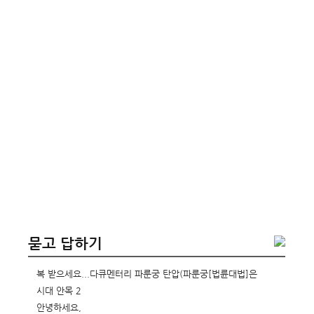
묻고 답하기
복 받으세요...다큐멘터리 파룬궁 탄압(파룬궁[법륜대법]은
시대 안목 2
좋습니다)
안녕하세요,