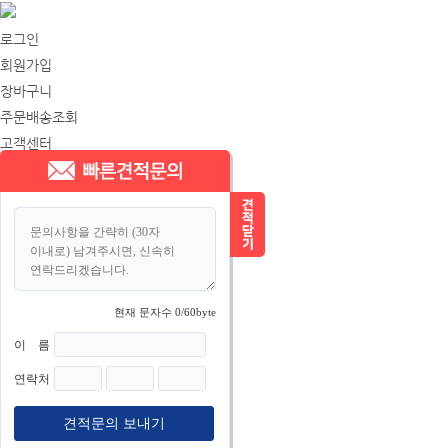
로그인
회원가입
장바구니
주문배송조회
고객센터
회사소개
콘덴싱 유니트
유니트쿨러
컴프
현재 문자수
0
/60byte
이 름
연락처